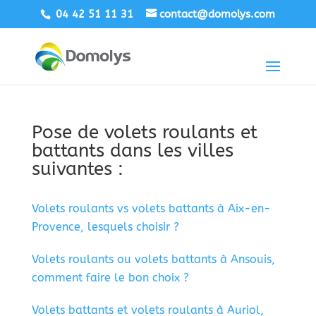
04 42 51 11 31
contact@domolys.com
Pose de volets roulants et
battants dans les villes
suivantes :
Volets roulants vs volets battants à Aix-en-
Provence, lesquels choisir ?
Volets roulants ou volets battants à Ansouis,
comment faire le bon choix ?
Volets battants et volets roulants à Auriol,