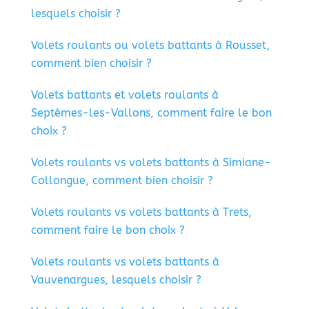
lesquels choisir ?
Volets roulants ou volets battants à Rousset,
comment bien choisir ?
Volets battants et volets roulants à
Septèmes-les-Vallons, comment faire le bon
choix ?
Volets roulants vs volets battants à Simiane-
Collongue, comment bien choisir ?
Volets roulants vs volets battants à Trets,
comment faire le bon choix ?
Volets roulants vs volets battants à
Vauvenargues, lesquels choisir ?