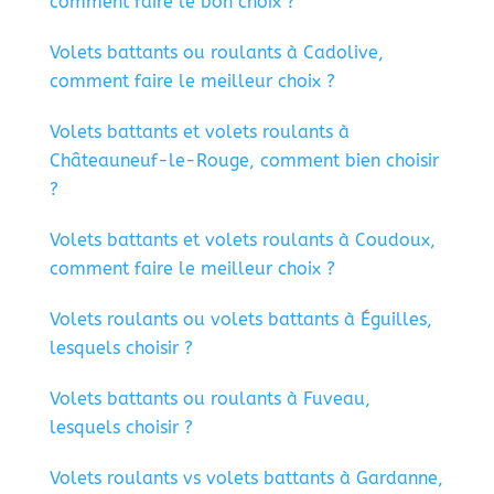
comment faire le bon choix ?
Volets battants ou roulants à Cadolive,
comment faire le meilleur choix ?
Volets battants et volets roulants à
Châteauneuf-le-Rouge, comment bien choisir
?
Volets battants et volets roulants à Coudoux,
comment faire le meilleur choix ?
Volets roulants ou volets battants à Éguilles,
lesquels choisir ?
Volets battants ou roulants à Fuveau,
lesquels choisir ?
Volets roulants vs volets battants à Gardanne,