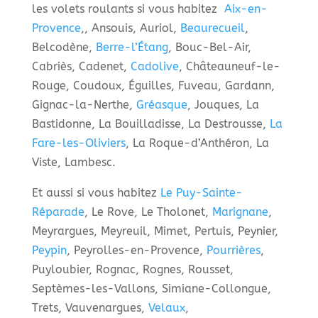
les volets roulants si vous habitez
Aix-en-
Provence
,
, Ansouis, Auriol,
Beaurecueil
,
Belcodène,
Berre-l’Étang
, Bouc-Bel-Air,
Cabriès, Cadenet,
Cadolive
, Châteauneuf-le-
Rouge, Coudoux, Éguilles, Fuveau, Gardann,
Gignac-la-Nerthe,
Gréasque
, Jouques, La
Bastidonne, La Bouilladisse, La Destrousse,
La
Fare-les-Oliviers
, La Roque-d’Anthéron, La
Viste, Lambesc.
Et aussi si vous habitez
Le Puy-Sainte-
Réparade
, Le Rove, Le Tholonet,
Marignane
,
Meyrargues, Meyreuil, Mimet, Pertuis, Peynier,
Peypin
, Peyrolles-en-Provence,
Pourrières
,
Puyloubier, Rognac, Rognes, Rousset,
Septèmes-les-Vallons, Simiane-Collongue,
Trets, Vauvenargues,
Velaux
,