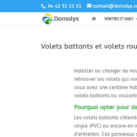
04 42 51 11 31
contact@domolys.
FENETRES ET BAIES
Volets battants et volets ro
Installer ou changer de no
retrouver les volets qui v
vous avez une certaine hab
volets battants ou roulants
Pourquoi opter pour de
Les volets battants s’étend
vinyle (PVC) ou encore en 
d’entretien. Ces panneaux s