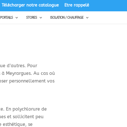
Télécharger notre catalogue
Etre rappelé
PORTAILS
STORES
ISOLATION / CHAUFFAGE
ue d’autres. Pour
ts à Meyrargues. Au cas où
poser personnellement vos
ice. En polychlorure de
s et sollicitent peu
e esthétique, se