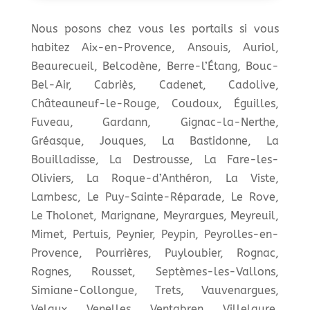
Nous posons chez vous les portails si vous
habitez Aix-en-Provence, Ansouis, Auriol,
Beaurecueil, Belcodène, Berre-l’Étang, Bouc-
Bel-Air, Cabriès, Cadenet, Cadolive,
Châteauneuf-le-Rouge, Coudoux, Éguilles,
Fuveau, Gardann, Gignac-la-Nerthe,
Gréasque, Jouques, La Bastidonne, La
Bouilladisse, La Destrousse, La Fare-les-
Oliviers, La Roque-d’Anthéron, La Viste,
Lambesc, Le Puy-Sainte-Réparade, Le Rove,
Le Tholonet, Marignane, Meyrargues, Meyreuil,
Mimet, Pertuis, Peynier, Peypin, Peyrolles-en-
Provence, Pourrières, Puyloubier, Rognac,
Rognes, Rousset, Septèmes-les-Vallons,
Simiane-Collongue, Trets, Vauvenargues,
Velaux, Venelles, Ventabren, Villelaure,