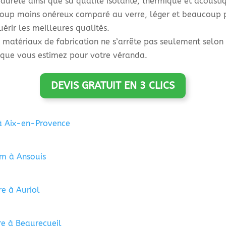
dureté ainsi que sa qualité isolante, thermique et acousti
oup moins onéreux comparé au verre, léger et beaucoup pl
érir les meilleures qualités.
s matériaux de fabrication ne s’arrête pas seulement selon
n que vous estimez pour votre véranda.
DEVIS GRATUIT EN 3 CLICS
à Aix-en-Provence
um à Ansouis
e à Auriol
re à Beaurecueil