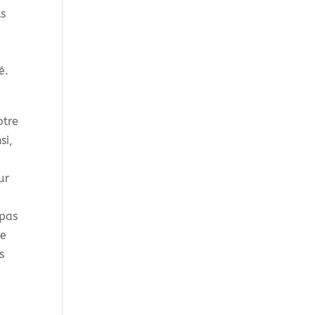
ts
é.
otre
si,
ur
 pas
ne
s