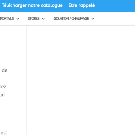
Télécharger notre catalogue
Etre rappelé
PORTAILS
STORES
ISOLATION / CHAUFFAGE
t
e de
sez
ion
 est