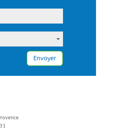
Envoyer
Provence
 31