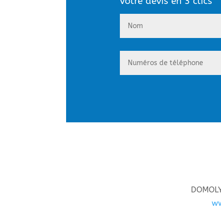
Votre dévis en 3 clics
DOMOLYS
w